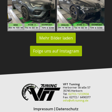
Mehr Bilder laden
Folge uns auf Instagram
VFT Tuning
Herborner Straße 57
35745 Herborn
Tel:
02772 / 5723934
Fax: 02772 / 6490377
info@vft-tuning.de
Impressum
|
Datenschutz